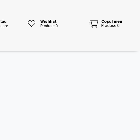
 tău
Wishlist
Coșul meu
Produse 0
icare
Produse 0