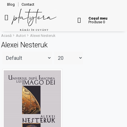
Blog
Contact
Coșul meu
Produse 0
Acasă
Autori
Alexei Nesteruk
Alexei Nesteruk