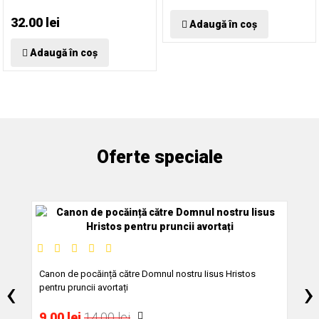
dragoste și nădejde...
32.00 lei
Adaugă în coș
Adaugă în coș
Oferte speciale
Cu
ghe
Canon de pocăință către Domnul nostru Iisus Hristos
‹
›
pentru pruncii avortați
1
9.00 lei
14.00 lei