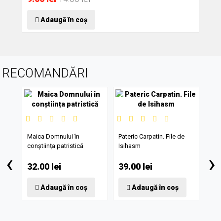
Adaugă în coș
RECOMANDĂRI
Maica Domnului în
Pateric Carpatin. File de
conștiința patristică
Isihasm
‹
›
v
32.00 lei
39.00 lei
RUG
vre
pen
Adaugă în coș
Adaugă în coș
și b
18.