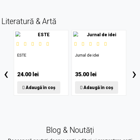
Literatură & Artă
ESTE
Jurnal de idei
Via
‹
›
ade
24.00 lei
35.00 lei
24.
Adaugă în coș
Adaugă în coș
Blog & Noutăți