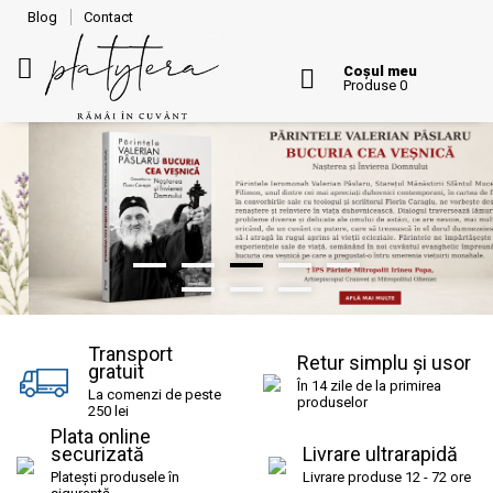
Blog
Contact
Coșul meu
Produse 0
Transport
Retur simplu și usor
gratuit
În 14 zile de la primirea
La comenzi de peste
produselor
250 lei
Plata online
Livrare ultrarapidă
securizată
Livrare produse 12 - 72 ore
Platești produsele în