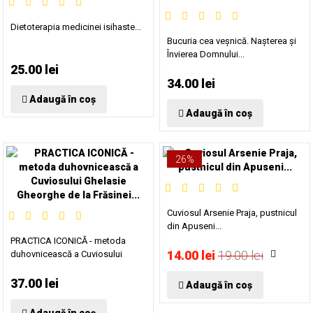
Dietoterapia medicinei isihaste...
Bucuria cea veșnică. Nașterea și
Învierea Domnului...
25.00 lei
34.00 lei
Adaugă în coș
Adaugă în coș
26%
Cuviosul Arsenie Praja, pustnicul
din Apuseni...
PRACTICA ICONICĂ - metoda
14.00 lei
19.00 lei
duhovnicească a Cuviosului
Ghelasie Gheorghe de la
Frăsinei...
37.00 lei
Adaugă în coș