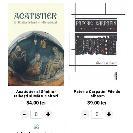
Acatistier al Sfinților
Pateric Carpatin. File de
Isihaști și Mărturisitori
Isihasm
34.00 lei
39.00 lei