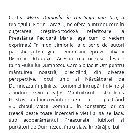
Cartea
Maica Domnului în conștiința patristică
,
a
teologului Florin Caragiu, ne oferă o introducere în
cugetarea creștin-ortodoxă referitoare la
Preasfânta Fecioară Maria, așa cum o vedem
exprimată în mod simfonic la o serie de autori
patristici și teologi contemporani reprezentativi ai
Bisericii Ortodoxe. Aceștia mărturisesc despre
taina Fiului lui Dumnezeu Care S-a făcut Om pentru
mântuirea noastră, precizând, din diverse
perspective, locul unic al Născătoarei de
Dumnezeu în plinirea iconomiei Întrupării divine și
a îndumnezeirii creației. Mântuitorul nostru Iisus
Hristos să-i binecuvânteze pe cititori, ca păstrând
viu chipul Maicii Domnului în conștiința lor să
treacă peste toate încercările vieții și să se facă,
sub acoperământul Preacuratei, iubitori și
purtători de Dumnezeu, întru slava Împărăției Lui.