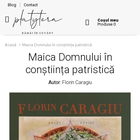
Blog
Contact
Coșul meu
Produse 0
Acasă
Maica Domnului în conștiința patristică
Maica Domnului în
conștiința patristică
Autor:
Florin Caragiu