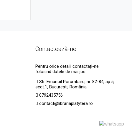
Contactează-ne
Pentru orice detalii contactați-ne
folosind datele de mai jos:
Str. Emanoil Porumbaru, nr. 82-84, ap.5,
sect.1, București, România
0792435756
contact@librariaplatytera.ro