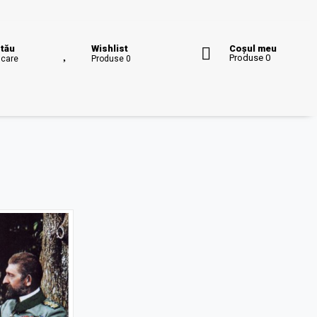
 tău
Wishlist
Coșul meu
Produse 0
icare
Produse 0